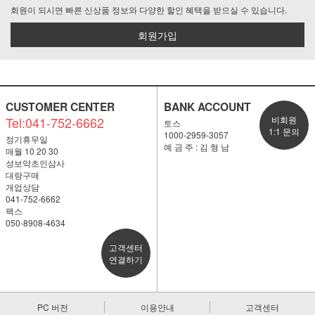
회원이 되시면 빠른 신상품 정보와 다양한 할인 혜택을 받으실 수 있습니다.
회원가입
CUSTOMER CENTER
BANK ACCOUNT
Tel:041-752-6662
비회원
토스
1:1 문의
1000-2959-3057
정기휴무일
예 금 주 : 김 형 남
매월 10 20 30
성보약초인삼사
대량구매
개업상담
041-752-6662
팩스
050-8908-4634
고객센터
연결하기
PC 버전
이용안내
고객센터