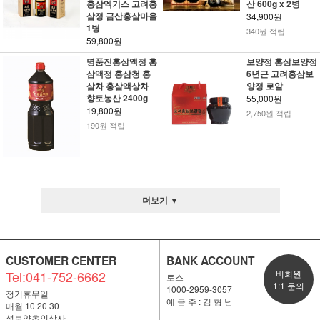
홍삼엑기스 고려홍
산 600g x 2병
삼정 금산홍삼마을
34,900원
1병
340원 적립
59,800원
명품진홍삼액정 홍
보양정 홍삼보양정
삼액정 홍삼청 홍
6년근 고려홍삼보
삼차 홍삼액상차
양정 로얄
향토농산 2400g
55,000원
19,800원
2,750원 적립
190원 적립
더보기 ▼
CUSTOMER CENTER
BANK ACCOUNT
Tel:041-752-6662
비회원
토스
1:1 문의
1000-2959-3057
정기휴무일
예 금 주 : 김 형 남
매월 10 20 30
성보약초인삼사