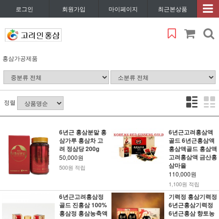
로그인
회원가입
마이페이지
최근본상품
홍삼가공제품
정렬
6년근 홍삼분말 홍
6년근고려홍삼액
삼가루 홍삼차 고
골드 6년근홍삼액
려 정삼당 200g
홍삼액골드 홍삼액
고려홍삼액 금산홍
50,000원
삼마을
500원 적립
110,000원
1,100원 적립
6년근고려홍삼정
기력정 홍삼기력정
골드 진홍삼 100%
6년근홍삼기력정
홍삼정 홍삼농축액
6년근홍삼 향토농