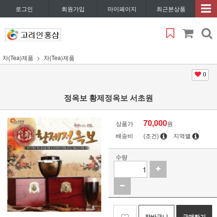
로그인
회원가입
마이페이지
최근본상품
차(Tea)제품
차(Tea)제품
0
정옥보 황제정옥보 서초원
70,000
상품가
원
배송비
(조건)
지역별
수량
장바구니
구매하기