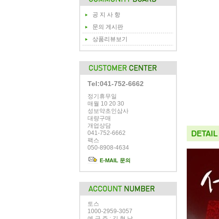
공 지 사 항
문의 게시판
상품리뷰보기
Tel:041-752-6662
정기휴무일
매월 10 20 30
성보약초인삼사
대량구매
개업상담
041-752-6662
팩스
050-8908-4634
E-MAIL 문의
토스
1000-2959-3057
예 금 주 : 김 형 남