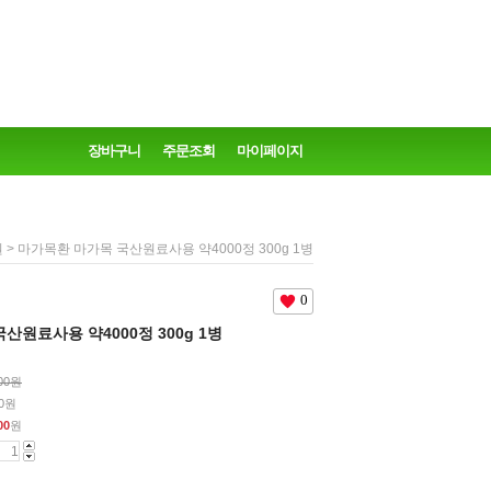
장바구니
주문조회
마이페이지
> 마가목환 마가목 국산원료사용 약4000정 300g 1병
원
0
산원료사용 약4000정 300g 1병
000원
80원
00
원