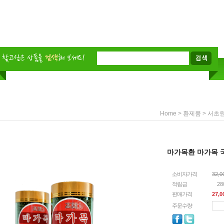
>
>
Home
환제품
서초
마가목환 마가목 국
소비자가격
32,
적립금
2
판매가격
27,0
주문수량