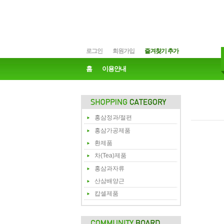
로그인
회원가입
즐겨찾기 추가
홈
이용안내
홍삼정과/절편
홍삼가공제품
환제품
차(Tea)제품
홍삼과자류
산삼배양근
캅셀제품