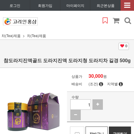
로그인
회원가입
마이페이지
최근본상품
차(Tea)제품
차(Tea)제품
0
참도라지진액골드 도라지진액 도라지청 도라지차 길경 500g
30,000
상품가
원
배송비
(조건)
지역별
수량
장바구니
구매하기