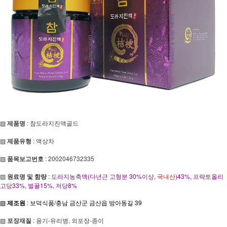
▨
제품명
: 참도라지진액골드
▨
제품유형
: 액상차
▨
품목보고번호
: 2002046732335
▨
원료명 및 함량
:
도라지농축액(다년근 고형분 30%이상,
국내산
)43%, 프락토올리
고당33%, 벌꿀15%, 저당8%
▨
제조원
: 보덕식품/충남 금산군 금산읍 방아동길 39
▨
포장재질
: 용기-유리병, 외포장-종이